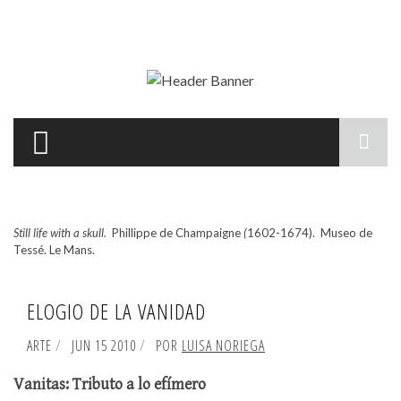
Pasar al contenido principal
F
d
Still life with a skull.
Phillippe de Champaigne
(
1602-1674). Museo de
b
Tessé. Le Mans.
ELOGIO DE LA VANIDAD
ARTE
JUN 15 2010
POR
LUISA NORIEGA
Vanitas: Tributo a lo efímero