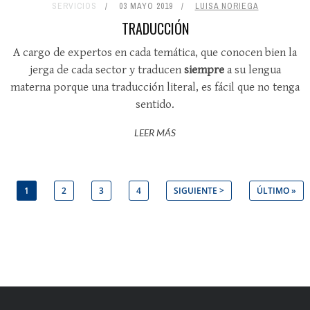
SERVICIOS
03 MAYO 2019
LUISA NORIEGA
TRADUCCIÓN
A cargo de expertos en cada temática, que conocen bien la
jerga de cada sector y traducen
siempre
a su lengua
materna porque una traducción literal, es fácil que no tenga
sentido.
LEER MÁS
Páginas
1
2
3
4
SIGUIENTE >
ÚLTIMO »