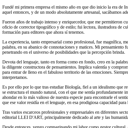
Fundé mi primera empresa el mismo año en que dio inicio la era de In
aquel entonces, y de un modo absolutamente artesanal, sacábamos adela
Fueron años de trabajo intenso y enriquecedor, que me permitieron curtir
oficio de corrector tipográfico y de estilo; fui lectora, ilustradora d
formación para editores que ahora sí tenemos.
La experiencia, tanto empresarial como profesional, fue magnífica, me
palabra, en su abanico de connotaciones y matices. Mi pensamiento fu
penetrando en el universo de posibilidades que la percepción brinda.
Devota del lenguaje, tanto en forma como en fondo, creo en la palabra,
la diligente constructora de pensamientos. Implica valentía y compro
para entrar de lleno en el fabuloso territorio de las emociones. Siemp
interpretamos.
Es por ello por lo que tras estudiar Biología, fiel a un idealismo q
se estructura el mundo natural, con el que me sentía profundamente im
ahondar en lo más valioso de nuestra especie para encontrarle el senti
que ese valor residía en el lenguaje, en esa prodigiosa capacidad para ha
Tras varios escarceos profesionales y empresariales en diferentes secto
editorial LLEI D'ART, principalmente dedicado al arte y las humani
Desde entonces, vengo compaginando mi labor como gestor cultural, cr