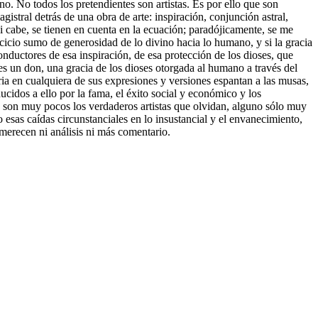
o. No todos los pretendientes son artistas. Es por ello que son
istral detrás de una obra de arte: inspiración, conjunción astral,
si cabe, se tienen en cuenta en la ecuación; paradójicamente, se me
ercicio sumo de generosidad de lo divino hacia lo humano, y si la gracia
onductores de esa inspiración, de esa protección de los dioses, que
es un don, una gracia de los dioses otorgada al humano a través del
oria en cualquiera de sus expresiones y versiones espantan a las musas,
cidos a ello por la fama, el éxito social y económico y los
son muy pocos los verdaderos artistas que olvidan, alguno sólo muy
 esas caídas circunstanciales en lo insustancial y el envanecimiento,
merecen ni análisis ni más comentario.