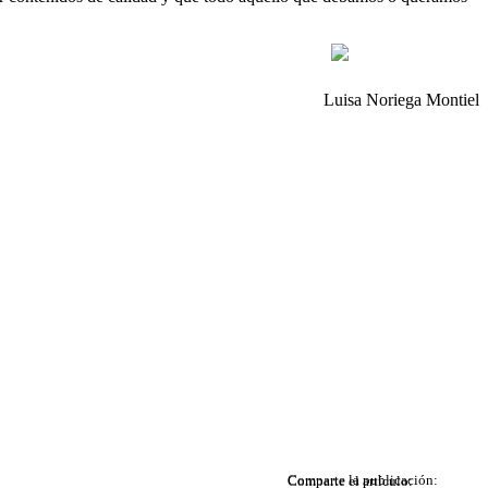
Luisa Noriega Montiel
Comparte la publicación:
Comparte el artículo: