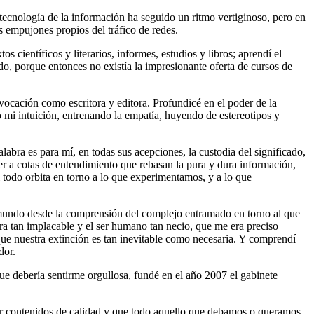
tecnología de la información ha seguido un ritmo vertiginoso, pero en
s empujones propios del tráfico de redes.
s científicos y literarios, informes, estudios y libros; aprendí el
ando, porque entonces no existía la impresionante oferta de cursos de
vocación como escritora y editora. Profundicé en el poder de la
 mi intuición, entrenando la empatía, huyendo de estereotipos y
labra es para mí, en todas sus acepciones, la custodia del significado,
r a cotas de entendimiento que rebasan la pura y dura información,
i todo orbita en torno a lo que experimentamos, y a lo que
l mundo desde la comprensión del complejo entramado en torno al que
ra tan implacable y el ser humano tan necio, que me era preciso
 que nuestra extinción es tan inevitable como necesaria. Y comprendí
dor.
 que debería sentirme orgullosa, fundé en el año 2007 el gabinete
erar contenidos de calidad y que todo aquello que debamos o queramos