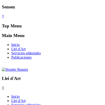
Pasar al contenido principal
Sensen
Top Menu
Main Menu
Inicio
Llei d'Art
Servicios editoriales
Publicaciones
Llei d'Art
Inicio
Llei d'Art
Servicios editoriales