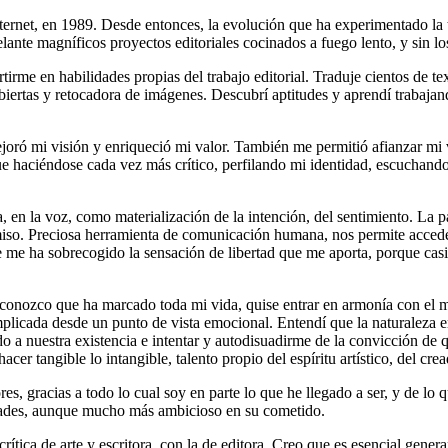
ternet, en 1989. Desde entonces, la evolución que ha experimentado la 
nte magníficos proyectos editoriales cocinados a fuego lento, y sin lo
me en habilidades propias del trabajo editorial. Traduje cientos de texto
e cubiertas y retocadora de imágenes. Descubrí aptitudes y aprendí trabaj
joró mi visión y enriqueció mi valor. También me permitió afianzar mi 
e haciéndose cada vez más crítico, perfilando mi identidad, escuchando
 en la voz, como materialización de la intención, del sentimiento. La pa
miso. Preciosa herramienta de comunicación humana, nos permite accede
re me ha sobrecogido la sensación de libertad que me aporta, porque cas
ue reconozco que ha marcado toda mi vida, quise entrar en armonía con e
plicada desde un punto de vista emocional. Entendí que la naturaleza e
do a nuestra existencia e intentar y autodisuadirme de la convicción de
cer tangible lo intangible, talento propio del espíritu artístico, del crea
res, gracias a todo lo cual soy en parte lo que he llegado a ser, y de lo
dades, aunque mucho más ambicioso en su cometido.
ítica de arte y escritora, con la de editora. Creo que es esencial gen