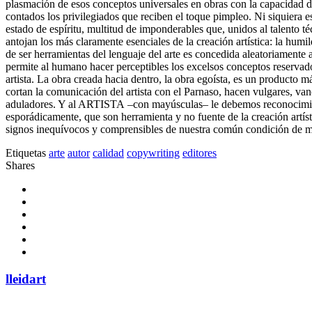
plasmación de esos conceptos universales en obras con la capacidad de 
contados los privilegiados que reciben el toque pimpleo. Ni siquiera es
estado de espíritu, multitud de imponderables que, unidos al talento t
antojan los más claramente esenciales de la creación artística: la humi
de ser herramientas del lenguaje del arte es concedida aleatoriamente 
permite al humano hacer perceptibles los excelsos conceptos reservado
artista. La obra creada hacia dentro, la obra egoísta, es un producto 
cortan la comunicación del artista con el Parnaso, hacen vulgares, va
aduladores. Y al ARTISTA –con mayúsculas– le debemos reconocimient
esporádicamente, que son herramienta y no fuente de la creación artíst
signos inequívocos y comprensibles de nuestra común condición de mort
Etiquetas
arte
autor
calidad
copywriting
editores
Shares
lleidart