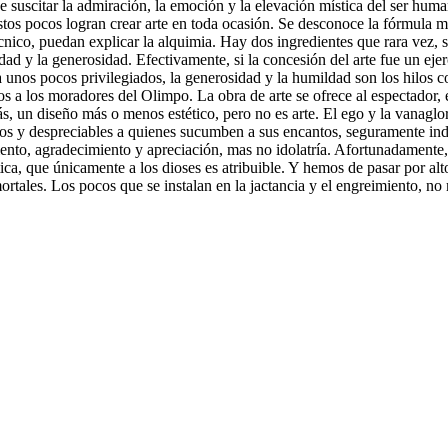
suscitar la admiración, la emoción y la elevación mística del ser human
tos pocos logran crear arte en toda ocasión. Se desconoce la fórmula mag
écnico, puedan explicar la alquimia. Hay dos ingredientes que rara vez, 
ldad y la generosidad. Efectivamente, si la concesión del arte fue un ej
a unos pocos privilegiados, la generosidad y la humildad son los hilos c
s a los moradores del Olimpo. La obra de arte se ofrece al espectador, 
más, un diseño más o menos estético, pero no es arte. El ego y la vanagl
nos y despreciables a quienes sucumben a sus encantos, seguramente indu
o, agradecimiento y apreciación, mas no idolatría. Afortunadamente, 
ica, que únicamente a los dioses es atribuible. Y hemos de pasar por alto
ales. Los pocos que se instalan en la jactancia y el engreimiento, no 