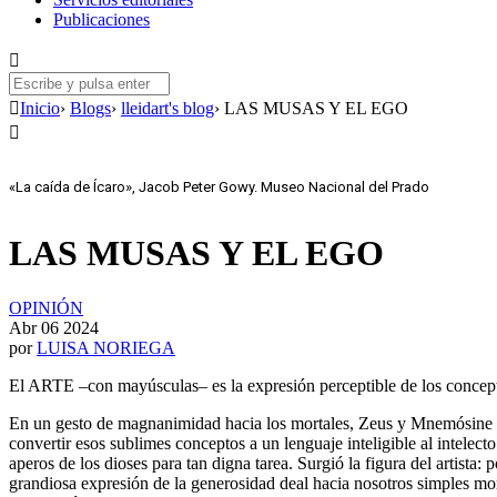
Publicaciones
Formulario de búsqueda
Inicio
›
Blogs
›
lleidart's blog
›
LAS MUSAS Y EL EGO
«La caída de Ícaro», Jacob Peter Gowy. Museo Nacional del Prado
LAS MUSAS Y EL EGO
OPINIÓN
Abr 06 2024
por
LUISA NORIEGA
El ARTE –con mayúsculas– es la expresión perceptible de los conceptos
En un gesto de magnanimidad hacia los mortales, Zeus y Mnemósine con
convertir esos sublimes conceptos a un lenguaje inteligible al intele
aperos de los dioses para tan digna tarea. Surgió la figura del artista: 
grandiosa expresión de la generosidad deal hacia nosotros simples morta