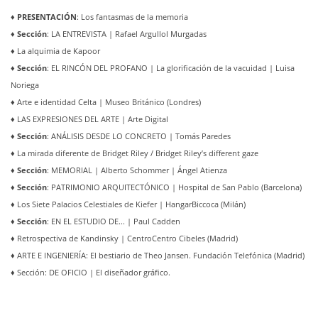
♦
PRESENTACIÓN
: Los fantasmas de la memoria
♦ Sección
: LA ENTREVISTA | Rafael Argullol Murgadas
♦
La alquimia de Kapoor
♦ Sección
: EL RINCÓN DEL PROFANO | La glorificación de la vacuidad | Luisa
Noriega
♦
Arte e identidad Celta | Museo Británico (Londres)
♦
LAS EXPRESIONES DEL ARTE | Arte Digital
♦ Sección
: ANÁLISIS DESDE LO CONCRETO | Tomás Paredes
♦
La mirada diferente de Bridget Riley / Bridget Riley’s different gaze
♦ Sección
: MEMORIAL | Alberto Schommer | Ángel Atienza
♦ Sección
: PATRIMONIO ARQUITECTÓNICO | Hospital de San Pablo (Barcelona)
♦
Los Siete Palacios Celestiales de Kiefer | HangarBiccoca (Milán)
♦ Sección
: EN EL ESTUDIO DE... | Paul Cadden
♦
Retrospectiva de Kandinsky | CentroCentro Cibeles (Madrid)
♦
ARTE E INGENIERÍA: El bestiario de Theo Jansen. Fundación Telefónica (Madrid)
♦
Sección: DE OFICIO | El diseñador gráfico.
Año 9 - Número 14 - 2015