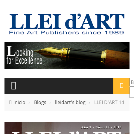
Pasar al contenido principal
F
Inicio
›
Blogs
›
lleidart's blog
›
LLEI D'ART 14