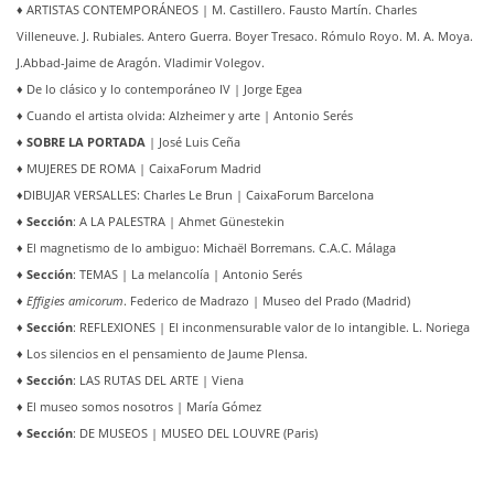
♦
ARTISTAS CONTEMPORÁNEOS | M. Castillero. Fausto Martín. Charles
Villeneuve. J. Rubiales. Antero Guerra. Boyer Tresaco. Rómulo Royo. M. A. Moya.
J.Abbad-Jaime de Aragón. Vladimir Volegov.
♦
De lo clásico y lo contemporáneo IV | Jorge Egea
♦
Cuando el artista olvida: Alzheimer y arte | Antonio Serés
♦ SOBRE LA PORTADA
| José Luis Ceña
♦
MUJERES DE ROMA | CaixaForum Madrid
♦
DIBUJAR VERSALLES: Charles Le Brun | CaixaForum Barcelona
♦ Sección
: A LA PALESTRA | Ahmet Günestekin
♦
El magnetismo de lo ambiguo: Michaël Borremans. C.A.C. Málaga
♦ Sección
: TEMAS | La melancolía | Antonio Serés
♦
Effigies amicorum
. Federico de Madrazo | Museo del Prado (Madrid)
♦ Sección
: REFLEXIONES | El inconmensurable valor de lo intangible. L. Noriega
♦
Los silencios en el pensamiento de Jaume Plensa.
♦ Sección
: LAS RUTAS DEL ARTE | Viena
♦
El museo somos nosotros | María Gómez
♦ Sección
: DE MUSEOS | MUSEO DEL LOUVRE (Paris)